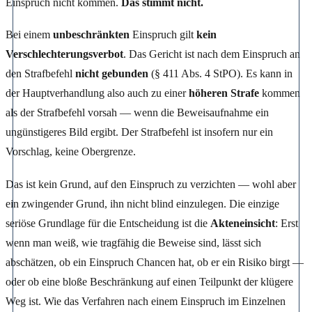
Einspruch nicht kommen.
Das stimmt nicht.
Bei einem
unbeschränkten
Einspruch gilt
kein
Verschlechterungsverbot
. Das Gericht ist nach dem Einspruch an
den Strafbefehl
nicht gebunden
(§ 411 Abs. 4 StPO). Es kann in
der Hauptverhandlung also auch zu einer
höheren Strafe
kommen
als der Strafbefehl vorsah — wenn die Beweisaufnahme ein
ungünstigeres Bild ergibt. Der Strafbefehl ist insofern nur ein
Vorschlag, keine Obergrenze.
Das ist kein Grund, auf den Einspruch zu verzichten — wohl aber
ein zwingender Grund, ihn nicht blind einzulegen. Die einzige
seriöse Grundlage für die Entscheidung ist die
Akteneinsicht
: Erst
wenn man weiß, wie tragfähig die Beweise sind, lässt sich
abschätzen, ob ein Einspruch Chancen hat, ob er ein Risiko birgt —
oder ob eine bloße Beschränkung auf einen Teilpunkt der klügere
Weg ist. Wie das Verfahren nach einem Einspruch im Einzelnen