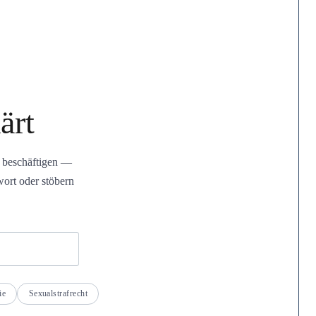
ärt
h beschäftigen —
wort oder stöbern
ie
Sexualstrafrecht