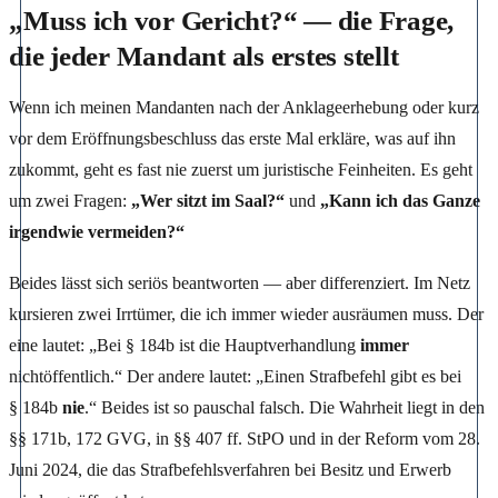
„Muss ich vor Gericht?“ — die Frage,
die jeder Mandant als erstes stellt
Wenn ich meinen Mandanten nach der Anklageerhebung oder kurz
vor dem Eröffnungsbeschluss das erste Mal erkläre, was auf ihn
zukommt, geht es fast nie zuerst um juristische Feinheiten. Es geht
um zwei Fragen:
„Wer sitzt im Saal?“
und
„Kann ich das Ganze
irgendwie vermeiden?“
Beides lässt sich seriös beantworten — aber differenziert. Im Netz
kursieren zwei Irrtümer, die ich immer wieder ausräumen muss. Der
eine lautet: „Bei § 184b ist die Hauptverhandlung
immer
nichtöffentlich.“ Der andere lautet: „Einen Strafbefehl gibt es bei
§ 184b
nie
.“ Beides ist so pauschal falsch. Die Wahrheit liegt in den
§§ 171b, 172 GVG, in §§ 407 ff. StPO und in der Reform vom 28.
Juni 2024, die das Strafbefehlsverfahren bei Besitz und Erwerb