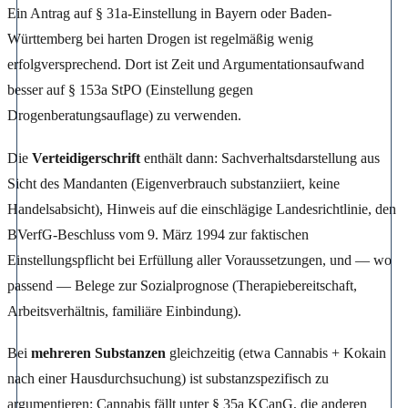
Ein Antrag auf § 31a-Einstellung in Bayern oder Baden-
Württemberg bei harten Drogen ist regelmäßig wenig
erfolgversprechend. Dort ist Zeit und Argumentationsaufwand
besser auf § 153a StPO (Einstellung gegen
Drogenberatungsauflage) zu verwenden.
Die
Verteidigerschrift
enthält dann: Sachverhaltsdarstellung aus
Sicht des Mandanten (Eigenverbrauch substanziiert, keine
Handelsabsicht), Hinweis auf die einschlägige Landesrichtlinie, den
BVerfG-Beschluss vom 9. März 1994 zur faktischen
Einstellungspflicht bei Erfüllung aller Voraussetzungen, und — wo
passend — Belege zur Sozialprognose (Therapiebereitschaft,
Arbeitsverhältnis, familiäre Einbindung).
Bei
mehreren Substanzen
gleichzeitig (etwa Cannabis + Kokain
nach einer Hausdurchsuchung) ist substanzspezifisch zu
argumentieren: Cannabis fällt unter § 35a KCanG, die anderen