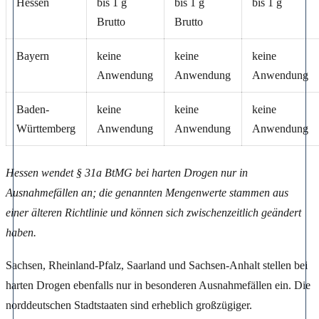
Hessen
bis 1 g
bis 1 g
bis 1 g
Brutto
Brutto
Bayern
keine
keine
keine
Anwendung
Anwendung
Anwendung
Baden-
keine
keine
keine
Württemberg
Anwendung
Anwendung
Anwendung
Hessen wendet § 31a BtMG bei harten Drogen nur in
Ausnahmefällen an; die genannten Mengenwerte stammen aus
einer älteren Richtlinie und können sich zwischenzeitlich geändert
haben.
Sachsen, Rheinland-Pfalz, Saarland und Sachsen-Anhalt stellen bei
harten Drogen ebenfalls nur in besonderen Ausnahmefällen ein. Die
norddeutschen Stadtstaaten sind erheblich großzügiger.